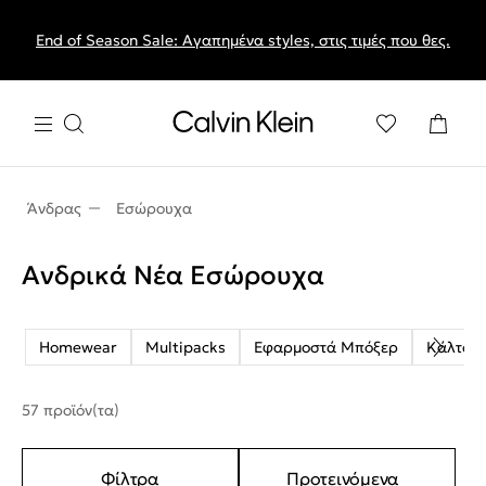
End of Season Sale: Αγαπημένα styles, στις τιμές που θες.
Άνδρας
Εσώρουχα
Ανδρικά Νέα Εσώρουχα
Homewear
Multipacks
Εφαρμοστά Μπόξερ
Κάλτσε
57 προϊόν(τα)
Φίλτρα
Προτεινόμενα