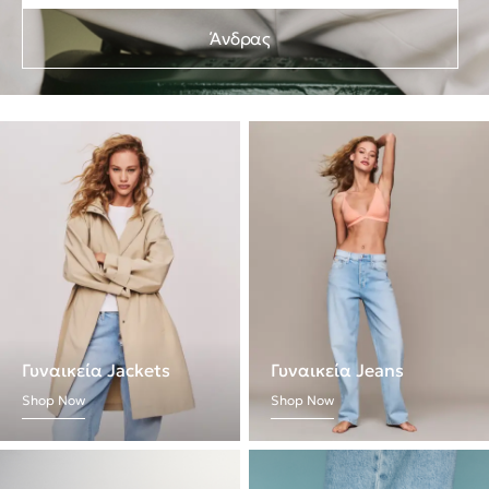
Άνδρας
Γυναικεία Jackets
Γυναικεία Jeans
Shop Now
Shop Now