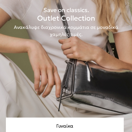
Save on classics.
Outlet Collection
Ανακάλυψε διαχρονικά κομμάτια σε μοναδικά
χαμηλές τιμές.
Γυναίκα