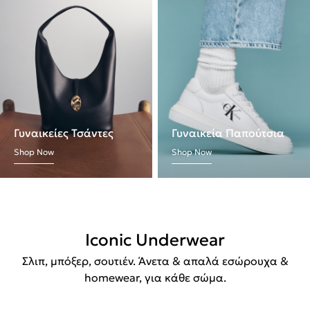
Γυναικείες Τσάντες
Γυναικεία Παπούτσια
Shop Now
Shop Now
Iconic Underwear
Σλιπ, μπόξερ, σουτιέν. Άνετα & απαλά εσώρουχα &
homewear, για κάθε σώμα.