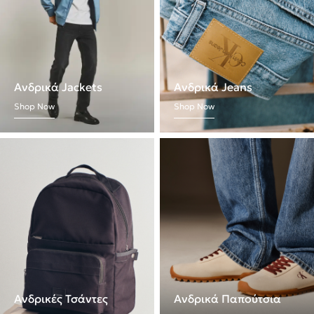
Ανδρικά Jackets
Ανδρικά Jeans
Shop Now
Shop Now
Ανδρικές Τσάντες
Ανδρικά Παπούτσια