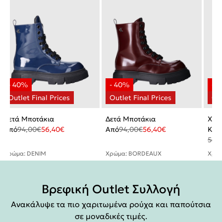
Δετά Μποτάκια
Δετά Μποτάκια
Χαμ
Από
94,00
€
56,40
€
Από
94,00
€
56,40
€
Κορ
54,
Χρώμα: DENIM
Χρώμα: BORDEAUX
Χρώμ
Βρεφική Outlet Συλλογή
Ανακάλυψε τα πιο χαριτωμένα ρούχα και παπούτσια
σε μοναδικές τιμές.