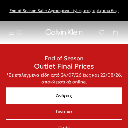
End of Season Sale: Αγαπημένα styles, στις τιμές που θες.
End of Season
Outlet Final Prices
*Σε επιλεγμένα είδη από 24/07/26 έως και 22/08/26,
αποκλειστικά online.
Άνδρας
Γυναίκα
Παιδί