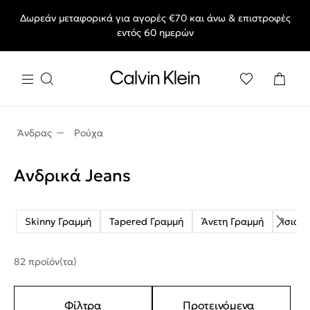
Δωρεάν μεταφορικά για αγορές €70 και άνω & επιστροφές
End of Season Sale: Αγαπημένα styles, στις τιμές που θες.
εντός 60 ημερών
Άνδρας
Ρούχα
Ανδρικά Jeans
Skinny Γραμμή
Tapered Γραμμή
Άνετη Γραμμή
Ίσια 
82 προϊόν(τα)
Φίλτρα
Προτεινόμενα