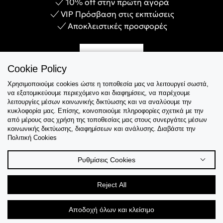
10% off στην πρώτη αγορά
VIP Πρόσβαση στις εκπτώσεις
Αποκλειστικές προσφορές
Γίνε Μέλος
Cookie Policy
Χρησιμοποιούμε cookies ώστε η τοποθεσία μας να λειτουργεί σωστά,
να εξατομικεύουμε περιεχόμενο και διαφημίσεις, να παρέχουμε
λειτουργίες μέσων κοινωνικής δικτύωσης και να αναλύουμε την
Εξυπηρέτηση
κυκλοφορία μας. Επίσης, κοινοποιούμε πληροφορίες σχετικά με την
από μέρους σας χρήση της τοποθεσίας μας στους συνεργάτες μέσων
κοινωνικής δικτύωσης, διαφημίσεων και ανάλυσης. Διαβάστε την
Collections
Πολιτική Cookies
Tips & Guides
Ρυθμίσεις Cookies
Σχετικά Με Εμάς
Reject All
Language
Αποδοχή όλων και κλείσιμο