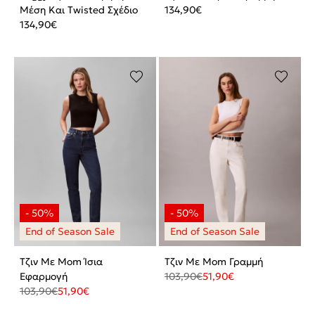
Μέση Και Twisted Σχέδιο
134,90
€
134,90
€
Τζιν Με Mom Ίσια
Τζιν Με Mom Γραμμή
Εφαρμογή
103,90
€
51,90
€
103,90
€
51,90
€