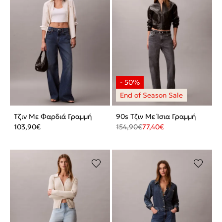
Τζιν Με Φαρδιά Γραμμή
90s Τζιν Με Ίσια Γραμμή
103,90
€
154,90
€
77,40
€