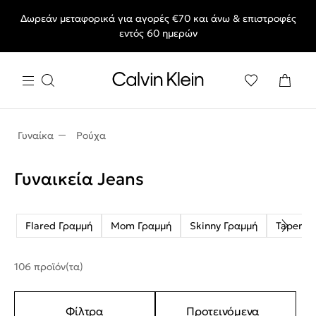
Δωρεάν μεταφορικά για αγορές €70 και άνω & επιστροφές
End of Season Sale: Αγαπημένα styles, στις τιμές που θες.
εντός 60 ημερών
Γυναίκα
Ρούχα
Γυναικεία Jeans
Flared Γραμμή
Mom Γραμμή
Skinny Γραμμή
Tapered
106 προϊόν(τα)
Φίλτρα
Προτεινόμενα