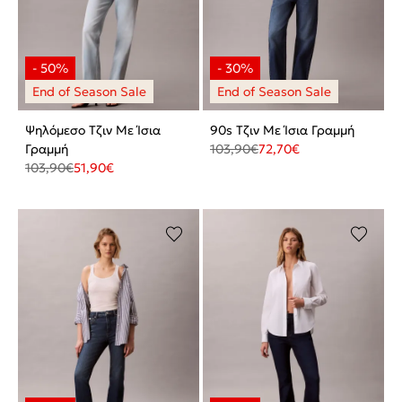
Ψηλόμεσο Τζιν Με Ίσια
90s Τζιν Με Ίσια Γραμμή
Γραμμή
103,90
€
72,70
€
103,90
€
51,90
€