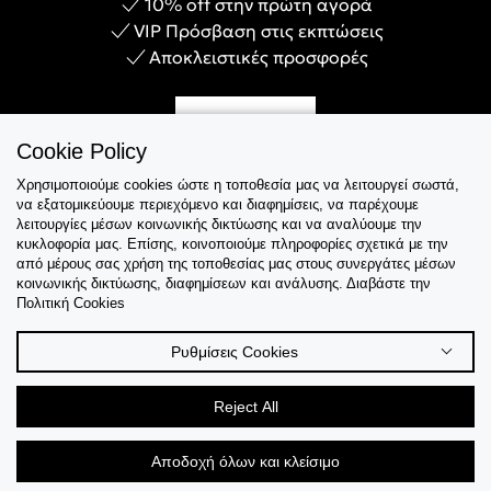
10% off στην πρώτη αγορά
VIP Πρόσβαση στις εκπτώσεις
Αποκλειστικές προσφορές
Γίνε Μέλος
Cookie Policy
Χρησιμοποιούμε cookies ώστε η τοποθεσία μας να λειτουργεί σωστά,
να εξατομικεύουμε περιεχόμενο και διαφημίσεις, να παρέχουμε
λειτουργίες μέσων κοινωνικής δικτύωσης και να αναλύουμε την
Εξυπηρέτηση
κυκλοφορία μας. Επίσης, κοινοποιούμε πληροφορίες σχετικά με την
από μέρους σας χρήση της τοποθεσίας μας στους συνεργάτες μέσων
κοινωνικής δικτύωσης, διαφημίσεων και ανάλυσης. Διαβάστε την
Collections
Πολιτική Cookies
Tips & Guides
Ρυθμίσεις Cookies
Σχετικά Με Εμάς
Reject All
Language
Αποδοχή όλων και κλείσιμο