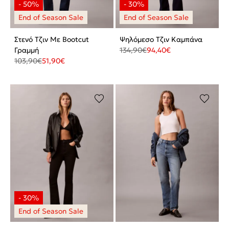
Στενό Τζιν Με Bootcut
Ψηλόμεσο Τζιν Καμπάνα
Γραμμή
134,90
€
94,40
€
103,90
€
51,90
€