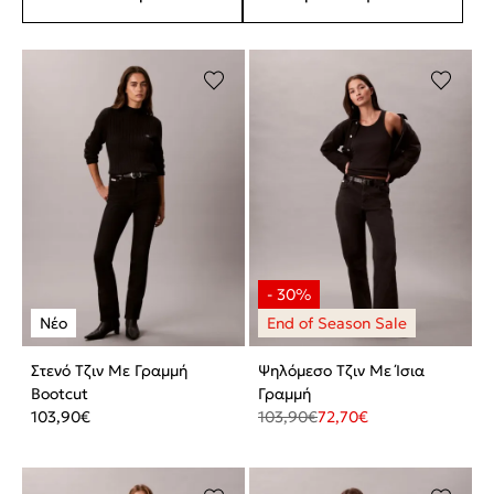
Στενό Τζιν Με Γραμμή
Ψηλόμεσο Τζιν Με Ίσια
Bootcut
Γραμμή
103,90
€
103,90
€
72,70
€