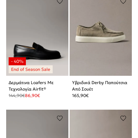
Δερμάτινα Loafers Με
Υβριδικά Derby Παπούτσια
Τεχνολογία Airfit®
Από Σουέτ
144,90
€
86,90
€
165,90
€