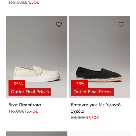
130,00
€
84,50
€
Boat Παπούτσια
Εσπαντρίγιες Με Υφαντό
116,00
€
75,40
€
Σχέδιο
58,00
€
37,70
€