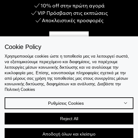
10% off στην πρώτη αγορά
VIP Πρόσβαση στις εκπτώσεις
Αποκλειστικές προσφορές
Γίνε Μέλος
Cookie Policy
Χρησιμοποιούμε cookies ώστε η τοποθεσία μας να λειτουργεί σωστά,
να εξατομικεύουμε περιεχόμενο και διαφημίσεις, να παρέχουμε
λειτουργίες μέσων κοινωνικής δικτύωσης και να αναλύουμε την
Εξυπηρέτηση
κυκλοφορία μας. Επίσης, κοινοποιούμε πληροφορίες σχετικά με την
από μέρους σας χρήση της τοποθεσίας μας στους συνεργάτες μέσων
κοινωνικής δικτύωσης, διαφημίσεων και ανάλυσης. Διαβάστε την
Collections
Πολιτική Cookies
Tips & Guides
Ρυθμίσεις Cookies
Σχετικά Με Εμάς
Reject All
Language
Αποδοχή όλων και κλείσιμο