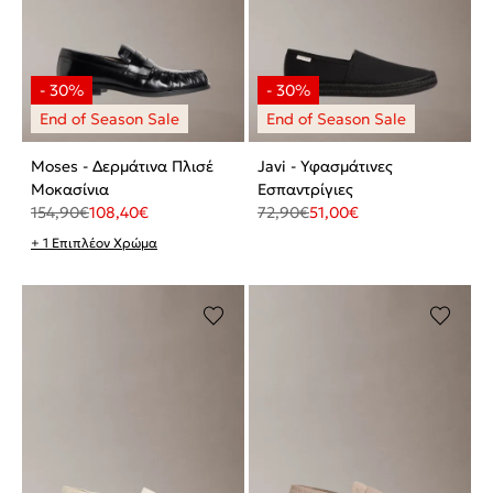
Moses - Δερμάτινα Πλισέ
Javi - Υφασμάτινες
Μοκασίνια
Εσπαντρίγιες
154,90
€
108,40
€
72,90
€
51,00
€
+ 1 Επιπλέον Χρώμα