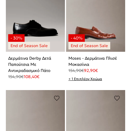
Δερμάτινα Derby Δετά
Moses - Δερμάτινα Πλισέ
Παπούτσια Με
Μοκασίνια
Αντικραδασμικό Πάτο
154,90
€
92,90
€
154,90
€
108,40
€
+ 1 Επιπλέον Χρώμα