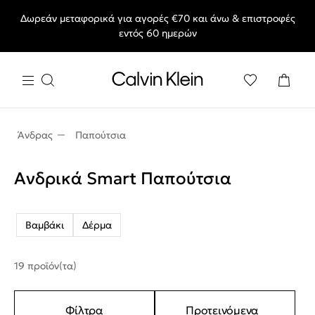
Δωρεάν μεταφορικά για αγορές €70 και άνω & επιστροφές
End of Season Sale: Αγαπημένα styles, στις τιμές που θες.
εντός 60 ημερών
Άνδρας
Παπούτσια
Ανδρικά Smart Παπούτσια
Βαμβάκι
Δέρμα
19 προϊόν(τα)
Φίλτρα
Προτεινόμενα