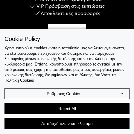
VIP Πρόσβαση στις εκπτώσεις
Αποκλειστικές προσφορές
Γίνε Μέλος
Cookie Policy
Χρησιμοποιούμε cookies ώστε η τοποθεσία μας να λειτουργεί σωστά,
να εξατομικεύουμε περιεχόμενο και διαφημίσεις, να παρέχουμε
λειτουργίες μέσων κοινωνικής δικτύωσης και να αναλύουμε την
Εξυπηρέτηση
κυκλοφορία μας. Επίσης, κοινοποιούμε πληροφορίες σχετικά με την
από μέρους σας χρήση της τοποθεσίας μας στους συνεργάτες μέσων
κοινωνικής δικτύωσης, διαφημίσεων και ανάλυσης. Διαβάστε την
Collections
Πολιτική Cookies
Tips & Guides
Ρυθμίσεις Cookies
Σχετικά Με Εμάς
Reject All
Language
Αποδοχή όλων και κλείσιμο