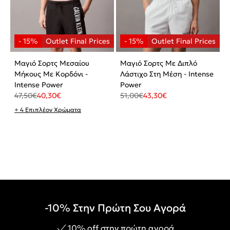
Μαγιό Σορτς Μεσαίου
Μαγιό Σορτς Με Διπλό
Μήκους Με Κορδόνι -
Λάστιχο Στη Μέση - Intense
Intense Power
Power
47,50
€
40,30
€
51,00
€
43,30
€
+ 4 Επιπλέον Χρώματα
-10% Στην Πρώτη Σου Αγορά
10% off στην πρώτη αγορά