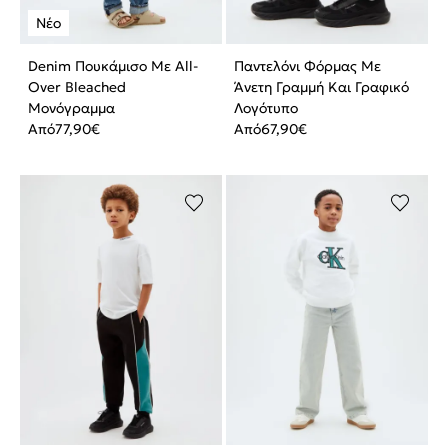
Denim Πουκάμισο Με All-
Παντελόνι Φόρμας Με
Over Bleached
Άνετη Γραμμή Και Γραφικό
Μονόγραμμα
Λογότυπο
Από
77,90
€
Από
67,90
€