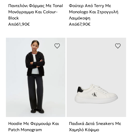
Παντελόνι Φόρμας Με Tonal
Φούτερ Από Terry Με
Μονόγραμμα Και Colour-
Monologo Και Στρογγυλή
Block
Λαιμόκοψη
Από
61,90
€
Από
67,90
€
Hoodie Με Φερμουάρ Και
Παιδικά Δετά Sneakers Με
Patch Monogram
Χαμηλό Κόψιμο