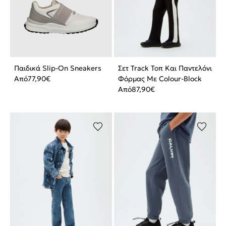
Παιδικά Slip-On Sneakers
Σετ Track Τοπ Και Παντελόνι
Από
77,90
€
Φόρμας Με Colour-Block
Από
87,90
€