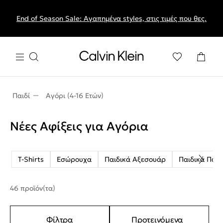
End of Season Sale: Αγαπημένα styles, στις τιμές που θες.
Παιδί
Αγόρι (4-16 Ετών)
Νέες Αφίξεις για Αγόρια
T-Shirts
Εσώρουχα
Παιδικά Αξεσουάρ
Παιδικά Παπ
46 προϊόν(τα)
Φίλτρα
Προτεινόμενα