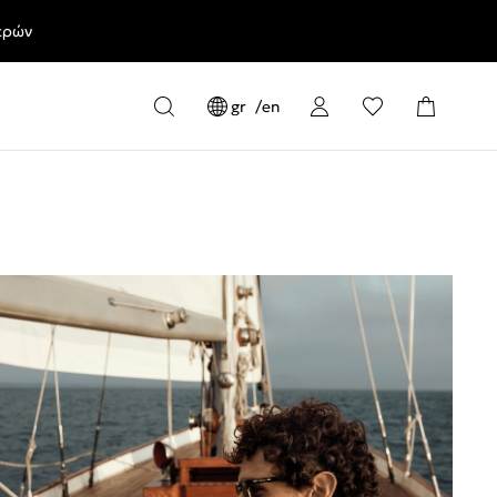
ερών
gr
en