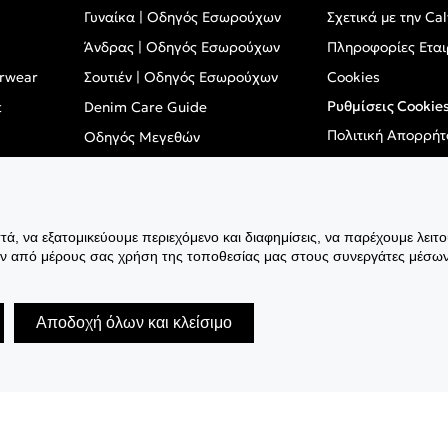
Γυναίκα | Οδηγός Εσωρούχων
Σχετικά με την Cal
Άνδρας | Οδηγός Εσωρούχων
Πληροφορίες Εται
erwear
Σουτιέν | Οδηγός Εσωρούχων
Cookies
Ρυθμίσεις Cookie
t
Denim Care Guide
Πολιτική Απορρήτ
Οδηγός Μεγεθών
Όροι Χρήσης
mwear
Καριέρα
Inclusivity
ά, να εξατομικεύουμε περιεχόμενο και διαφημίσεις, να παρέχουμε λειτ
GPSR - Ευρωπαϊκό
ην από μέρους σας χρήση της τοποθεσίας μας στους συνεργάτες μέσων
Αποδοχή όλων και κλείσιμο