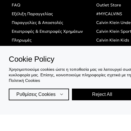
FAQ
Outlet Store
Εξέλιξη Παραγγελίας
#MYCALVINS
Παραγγελίες & Αποστολές
Calvin Klein Und
Επιστροφές & Επιστροφές Χρημάτων
Calvin Klein Spor
Πληρωμές
Calvin Klein Kids
BOX NOW
Calvin Klein Swi
Cookie Policy
Καταστήματα
Sale
Black Friday
Χρησιμοποιούμε cookies ώστε η τοποθεσία μας να λειτουργεί σωστ
κυκλοφορία μας. Επίσης, κοινοποιούμε πληροφορίες σχετικά με τ
Singles' Day
Πολιτική Cookies
Ρυθμίσεις Cookies
Reject All
© 2026 CK STORES B.V All Rights Reserved.