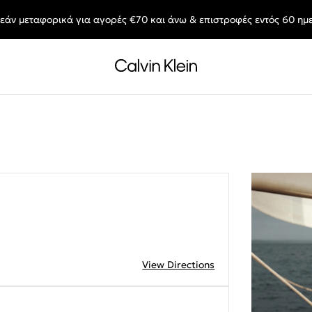
εάν μεταφορικά για αγορές €70 και άνω & επιστροφές εντός 60 ημ
End of Season Sale: Αγαπημένα styles, στις τιμές που θες.
View Directions