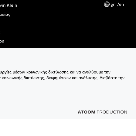
gr
en
vin Klein
ρείας
s
ου
ουργίες μέσων κοινωνικής δικτύωσης και να αναλύουμε την
ς Κανονισμός Γενικής Ασφάλειας Προϊόντων
 κοινωνικής δικτύωσης, διαφημίσεων και ανάλυσης. Διαβάστε την