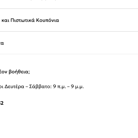
και Πιστωτικά Κουπόνια
τα
έον βοήθεια;
ι Δευτέρα – Σάββατο: 9 π.μ. – 9 μ.μ.
52