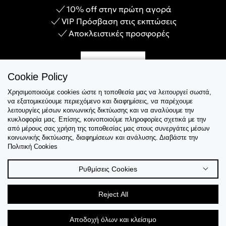
10% off στην πρώτη αγορά
VIP Πρόσβαση στις εκπτώσεις
Αποκλειστικές προσφορές
Γίνε Μέλος
Cookie Policy
Χρησιμοποιούμε cookies ώστε η τοποθεσία μας να λειτουργεί σωστά,
να εξατομικεύουμε περιεχόμενο και διαφημίσεις, να παρέχουμε
λειτουργίες μέσων κοινωνικής δικτύωσης και να αναλύουμε την
Εξυπηρέτηση
κυκλοφορία μας. Επίσης, κοινοποιούμε πληροφορίες σχετικά με την
από μέρους σας χρήση της τοποθεσίας μας στους συνεργάτες μέσων
κοινωνικής δικτύωσης, διαφημίσεων και ανάλυσης. Διαβάστε την
Collections
Πολιτική Cookies
Tips & Guides
Ρυθμίσεις Cookies
Σχετικά Με Εμάς
Reject All
Language
Αποδοχή όλων και κλείσιμο