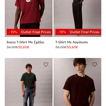
Άνετο T-Shirt Με Σχέδιο
T-Shirt Με Λογότυπο
36,00
€
30,60
€
36,00
€
30,60
€