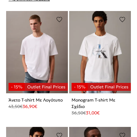
Άνετο T-shirt Με Λογότυπο
Monogram T-shirt Με
43,50
€
36,90
€
Σχέδιο
36,50
€
31,00
€