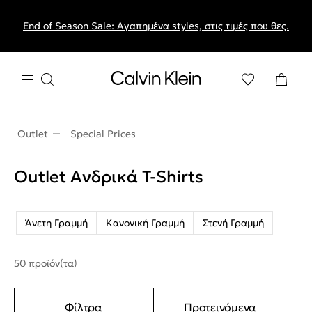
End of Season Sale: Αγαπημένα styles, στις τιμές που θες.
Outlet
Special Prices
Outlet Ανδρικά T-Shirts
Άνετη Γραμμή
Κανονική Γραμμή
Στενή Γραμμή
50 προϊόν(τα)
Φίλτρα
Προτεινόμενα