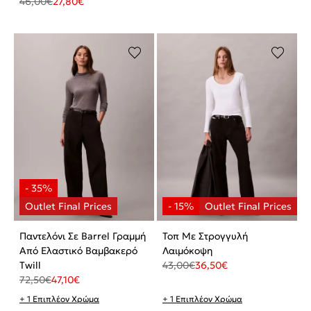
46,00
€
27,80
€
Παντελόνι Σε Barrel Γραμμή
Τοπ Με Στρογγυλή
Από Ελαστικό Βαμβακερό
Λαιμόκοψη
Twill
43,00
€
36,50
€
72,50
€
47,10
€
+ 1 Επιπλέον Χρώμα
+ 1 Επιπλέον Χρώμα