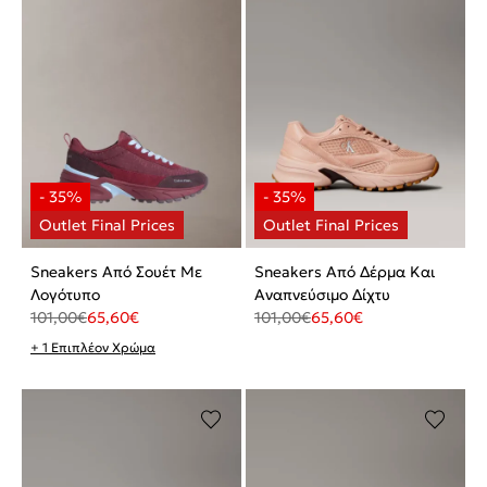
Sneakers Από Σουέτ Με
Sneakers Από Δέρμα Και
Λογότυπο
Αναπνεύσιμο Δίχτυ
101,00
€
65,60
€
101,00
€
65,60
€
+ 1 Επιπλέον Χρώμα