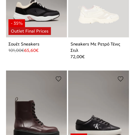
Σουέτ Sneakers
Sneakers Με Ρετρό Τένις
101,00
€
65,60
€
Στιλ
72,00
€