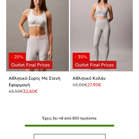
Αθλητικό Σορτς Με Στενή
Αθλητικό Κολάν
Εφαρμογή
43,00
€
27,90
€
43,50
€
32,60
€
Έχεις δει
48
από
850
προϊόντα