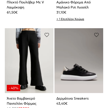
Πλεκτό Πουλόβερ Με V
Αμάνικο Φόρεμα Από
Λαιμόκοψη
Μαλακό Ριπ Λυοσέλ
61,50
€
31,10
€
+ 1 Επιπλέον Χρώμα
Άνετο Βαμβακερό
Δερμάτινα Sneakers
Παντελόνι Φόρμας
43,40
€