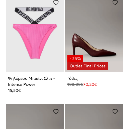
Ψηλόμεσο Μπικίνι Σλιπ -
Γόβες
Intense Power
108,00
€
70,20
€
15,50
€