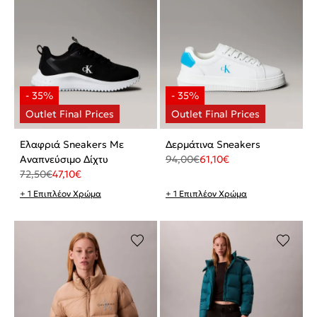
Ελαφριά Sneakers Με
Δερμάτινα Sneakers
Αναπνεύσιμο Δίχτυ
94,00
€
61,10
€
72,50
€
47,10
€
+ 1 Επιπλέον Χρώμα
+ 1 Επιπλέον Χρώμα