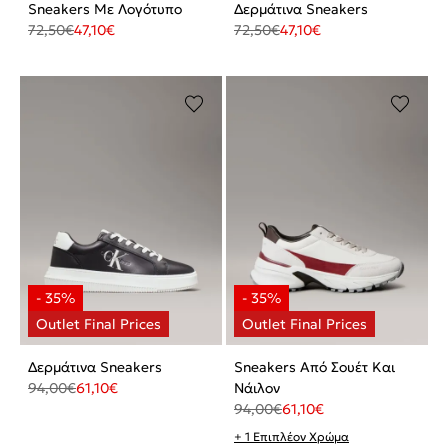
Sneakers Με Λογότυπο
Δερμάτινα Sneakers
72,50
€
47,10
€
72,50
€
47,10
€
Δερμάτινα Sneakers
Sneakers Από Σουέτ Και
94,00
€
61,10
€
Νάιλον
94,00
€
61,10
€
+ 1 Επιπλέον Χρώμα