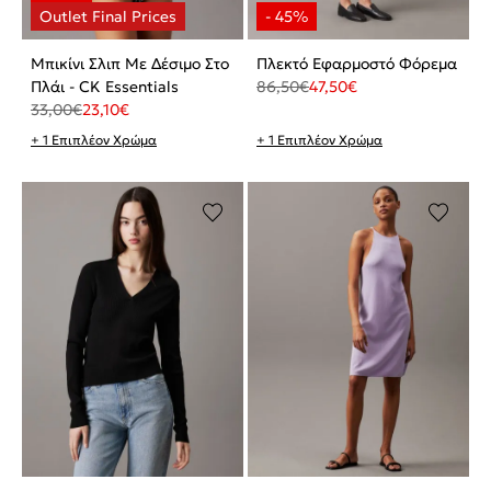
Μπικίνι Σλιπ Με Δέσιμο Στο
Πλεκτό Εφαρμοστό Φόρεμα
Πλάι - CK Essentials
86,50
€
47,50
€
33,00
€
23,10
€
+ 1 Επιπλέον Χρώμα
+ 1 Επιπλέον Χρώμα