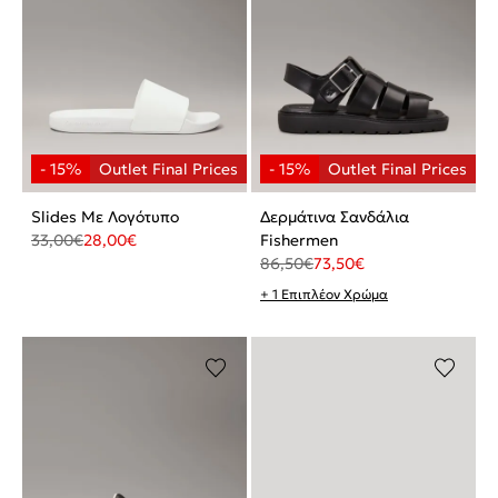
Slides Με Λογότυπο
Δερμάτινα Σανδάλια
33,00
€
28,00
€
Fishermen
86,50
€
73,50
€
+ 1 Επιπλέον Χρώμα