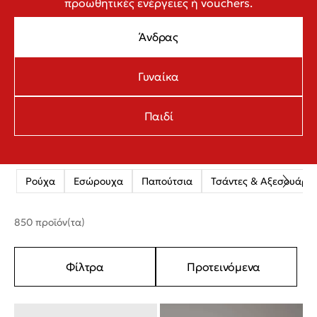
προωθητικές ενέργειες ή vouchers.
Άνδρας
Γυναίκα
Παιδί
Ρούχα
Εσώρουχα
Παπούτσια
Τσάντες & Αξεσουάρ
850 προϊόν(τα)
Φίλτρα
Προτεινόμενα