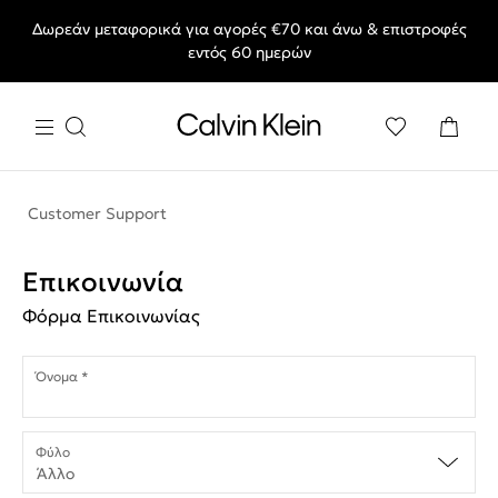
Δωρεάν μεταφορικά για αγορές €70 και άνω & επιστροφές
End of Season Sale: Αγαπημένα styles, στις τιμές που θες.
εντός 60 ημερών
Customer Support
Επικοινωνία
Φόρμα Επικοινωνίας
Όνομα *
Φύλο
Άλλο