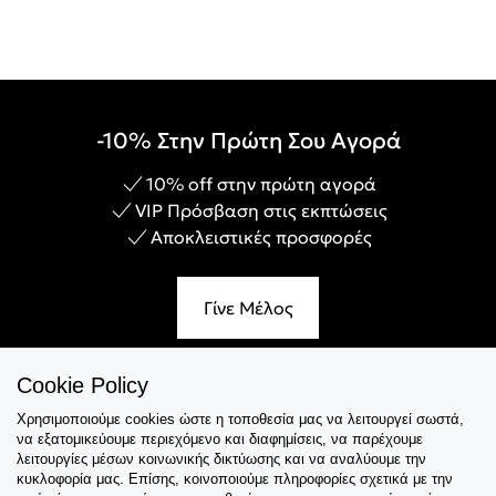
-10% Στην Πρώτη Σου Αγορά
10% off στην πρώτη αγορά
VIP Πρόσβαση στις εκπτώσεις
Αποκλειστικές προσφορές
Γίνε Μέλος
Cookie Policy
Χρησιμοποιούμε cookies ώστε η τοποθεσία μας να λειτουργεί σωστά,
Εξυπηρέτηση
να εξατομικεύουμε περιεχόμενο και διαφημίσεις, να παρέχουμε
λειτουργίες μέσων κοινωνικής δικτύωσης και να αναλύουμε την
Collections
κυκλοφορία μας. Επίσης, κοινοποιούμε πληροφορίες σχετικά με την