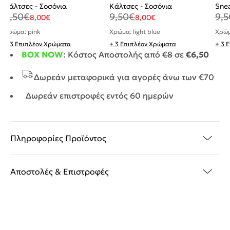
Κάλτσες - Σοσόνια
Κάλτσες - Σοσόνια
Sne
9,50
€
9,50
€
9,5
8,00
€
8,00
€
Χρώμα: pink
Χρώμα: light blue
Χρώμ
+ 3 Επιπλέον Χρώματα
+ 3 Επιπλέον Χρώματα
+ 3 
BOX NOW
: Κόστος Αποστολής από
€8
σε
€6,50
Δωρεάν μεταφορικά για αγορές άνω των €70
Δωρεάν επιστροφές εντός 60 ημερών
Πληροφορίες Προϊόντος
Αποστολές & Επιστροφές