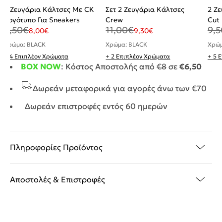
2 Ζευγάρια Κάλτσες Με CK
Σετ 2 Ζευγάρια Κάλτσες
2 Ζ
Λογότυπο Για Sneakers
Crew
Cut
9,50
€
11,00
€
9,5
8,00
€
9,30
€
Χρώμα: BLACK
Χρώμα: BLACK
Χρώμ
+ 4 Επιπλέον Χρώματα
+ 2 Επιπλέον Χρώματα
+ 5 
BOX NOW
: Κόστος Αποστολής από
€8
σε
€6,50
Δωρεάν μεταφορικά για αγορές άνω των €70
Δωρεάν επιστροφές εντός 60 ημερών
Πληροφορίες Προϊόντος
Αποστολές & Επιστροφές