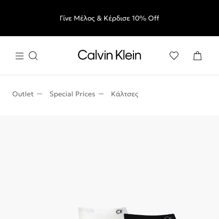
Δωρεάν μεταφορικά για αγορές €70 και άνω & επιστροφές
End of Season Sale: Αγαπημένα styles, στις τιμές που θες.
Γίνε Μέλος & Κέρδισε 10% Off
εντός 60 ημερών
Outlet
Special Prices
Κάλτσες