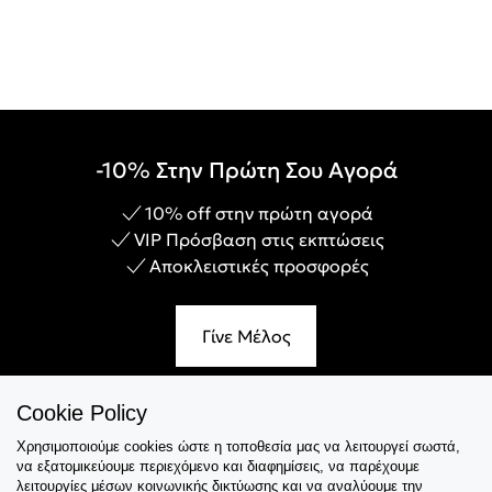
-10% Στην Πρώτη Σου Αγορά
10% off στην πρώτη αγορά
VIP Πρόσβαση στις εκπτώσεις
Αποκλειστικές προσφορές
Γίνε Μέλος
Cookie Policy
Χρησιμοποιούμε cookies ώστε η τοποθεσία μας να λειτουργεί σωστά,
Εξυπηρέτηση
να εξατομικεύουμε περιεχόμενο και διαφημίσεις, να παρέχουμε
λειτουργίες μέσων κοινωνικής δικτύωσης και να αναλύουμε την