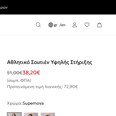
ερών
gr
en
Αθλητικό Σουτιέν Υψηλής Στήριξης
38,20
€
51,00
€
(συμπ. ΦΠΑ)
Προτεινόμενη τιμή λιανικής: 72,90€
Χρώμα:
Supernova