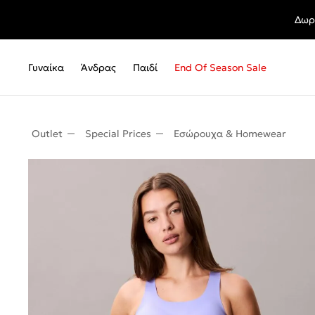
Δωρ
Γυναίκα
Άνδρας
Παιδί
End Of Season Sale
Outlet
Special Prices
Εσώρουχα & Homewear