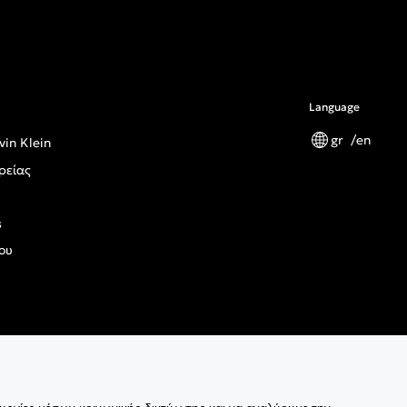
Language
gr
en
vin Klein
ρείας
s
ου
ς Κανονισμός Γενικής Ασφάλειας Προϊόντων