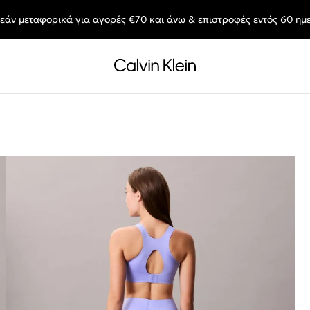
εάν μεταφορικά για αγορές €70 και άνω & επιστροφές εντός 60 ημ
End of Season Sale: Αγαπημένα styles, στις τιμές που θες.