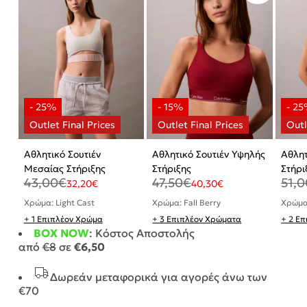
Αθλητικό Σουτιέν
Αθλητικό Σουτιέν Υψηλής
Αθλητ
Μεσαίας Στήριξης
Στήριξης
Στήρι
43,00
€
47,50
€
51,0
32,20
€
40,30
€
Χρώμα: Light Cast
Χρώμα: Fall Berry
Χρώμα
+ 1 Επιπλέον Χρώμα
+ 3 Επιπλέον Χρώματα
+ 2 Ε
BOX NOW
: Κόστος Αποστολής
από
€8
σε
€6,50
Δωρεάν μεταφορικά για αγορές άνω των
€70