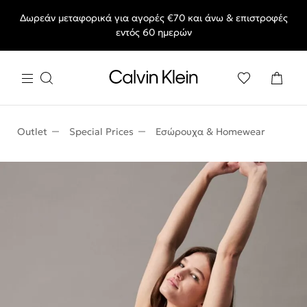
Δωρεάν μεταφορικά για αγορές €70 και άνω & επιστροφές
End of Season Sale: Αγαπημένα styles, στις τιμές που θες.
εντός 60 ημερών
Outlet
Special Prices
Εσώρουχα & Homewear