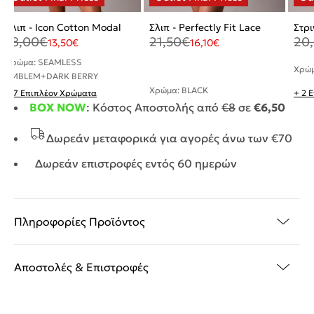
Σλιπ - Icon Cotton Modal
Σλιπ - Perfectly Fit Lace
Στρι
18,00
€
21,50
€
20
13,50
€
16,10
€
Χρώμα: SEAMLESS
Χρώμ
EMBLEM+DARK BERRY
Χρώμα: BLACK
+ 7 Επιπλέον Χρώματα
+ 2 
BOX NOW
: Κόστος Αποστολής από
€8
σε
€6,50
Δωρεάν μεταφορικά για αγορές άνω των €70
Δωρεάν επιστροφές εντός 60 ημερών
Πληροφορίες Προϊόντος
Αποστολές & Επιστροφές