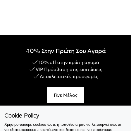
-10% Στην Πρώτη Σου Αγορά
10% off στην πρώτη αγορά
VIP Πρόσβαση στις εκπτώσεις
Αποκλειστικές προσφορές
Γίνε Μέλος
Cookie Policy
Χρησιμοποιούμε cookies ώστε η τοποθεσία μας να λειτουργεί σωστά,
Εξυπηρέτηση
να εξατομικεύουμε περιεχόμενο και διαφημίσεις, να παρέχουμε