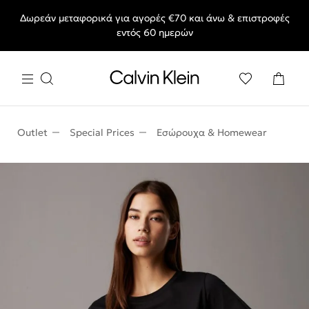
Δωρεάν μεταφορικά για αγορές €70 και άνω & επιστροφές
End of Season Sale: Αγαπημένα styles, στις τιμές που θες.
εντός 60 ημερών
Outlet
Special Prices
Εσώρουχα & Homewear