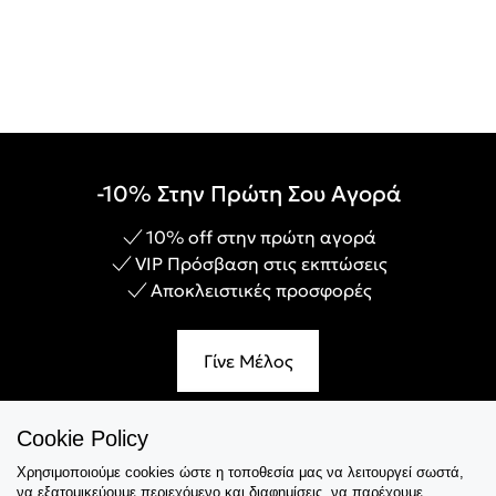
-10% Στην Πρώτη Σου Αγορά
10% off στην πρώτη αγορά
VIP Πρόσβαση στις εκπτώσεις
Αποκλειστικές προσφορές
Γίνε Μέλος
Cookie Policy
Χρησιμοποιούμε cookies ώστε η τοποθεσία μας να λειτουργεί σωστά,
Εξυπηρέτηση
να εξατομικεύουμε περιεχόμενο και διαφημίσεις, να παρέχουμε