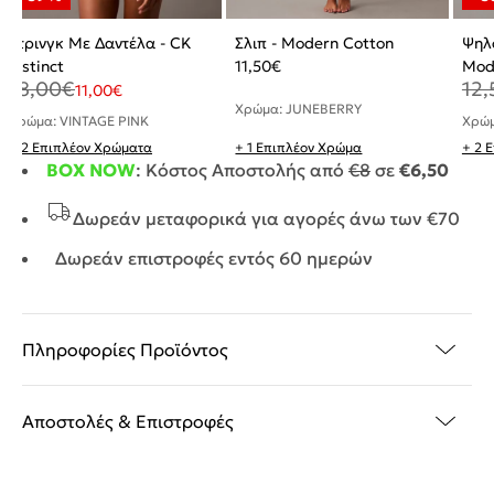
Στρινγκ Με Δαντέλα - CK
Σλιπ - Modern Cotton
Ψηλό
Instinct
11,50
€
Mod
18,00
€
12,
11,00
€
Χρώμα: JUNEBERRY
Χρώμα: VINTAGE PINK
Χρώμ
+ 2 Επιπλέον Χρώματα
+ 1 Επιπλέον Χρώμα
+ 2 
BOX NOW
: Κόστος Αποστολής από
€8
σε
€6,50
Δωρεάν μεταφορικά για αγορές άνω των €70
Δωρεάν επιστροφές εντός 60 ημερών
Πληροφορίες Προϊόντος
Αποστολές & Επιστροφές