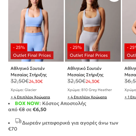
Αθλητικό Σουτιέν
Αθλητικό Σουτιέν
Αθλητ
Μεσαίας Στήριξης
Μεσαίας Στήριξης
Μεσαί
32,50
€
32,50
€
36,
24,30
€
24,30
€
Χρώμα: Glacier
Χρώμα: B10 Grey Heather
Χρώμα
+ 4 Επιπλέον Χρώματα
+ 4 Επιπλέον Χρώματα
+ 1 Ε
BOX NOW
: Κόστος Αποστολής
από
€8
σε
€6,50
Δωρεάν μεταφορικά για αγορές άνω των
€70