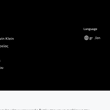
Language
gr
en
vin Klein
ρείας
s
ου
ς Κανονισμός Γενικής Ασφάλειας Προϊόντων