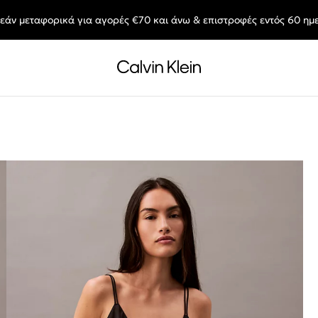
εάν μεταφορικά για αγορές €70 και άνω & επιστροφές εντός 60 ημ
End of Season Sale: Αγαπημένα styles, στις τιμές που θες.