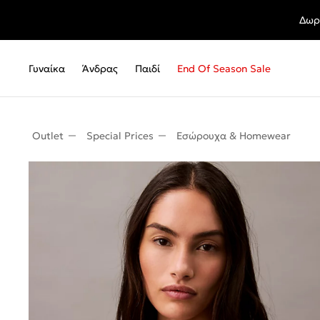
Δωρ
Γυναίκα
Άνδρας
Παιδί
End Of Season Sale
Outlet
Special Prices
Εσώρουχα & Homewear