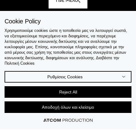
Γίνε Μέλος
Cookie Policy
Χρησιμοποιούμε cookies ώστε η τοποθεσία μας να λειτουργεί σωστά,
Εξυπηρέτηση
να εξατομικεύουμε περιεχόμενο και διαφημίσεις, να παρέχουμε
λειτουργίες μέσων κοινωνικής δικτύωσης και να αναλύουμε την
Collections
κυκλοφορία μας. Επίσης, κοινοποιούμε πληροφορίες σχετικά με την
από μέρους σας χρήση της τοποθεσίας μας στους συνεργάτες μέσων
κοινωνικής δικτύωσης, διαφημίσεων και ανάλυσης. Διαβάστε την
Tips & Guides
Πολιτική Cookies
Σχετικά Με Εμάς
Ρυθμίσεις Cookies
Language
Reject All
Αποδοχή όλων και κλείσιμο
© 2026 CK STORES B.V All Rights Reserved.