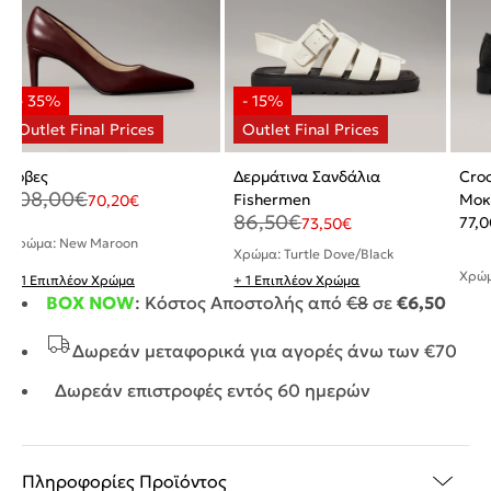
Γόβες
Δερμάτινα Σανδάλια
Croc
108,00
€
Fishermen
Μοκ
70,20
€
86,50
€
77,0
73,50
€
Χρώμα: New Maroon
Χρώμα: Turtle Dove/Black
Χρώμ
+ 1 Επιπλέον Χρώμα
+ 1 Επιπλέον Χρώμα
BOX NOW
: Κόστος Αποστολής από
€8
σε
€6,50
Δωρεάν μεταφορικά για αγορές άνω των €70
Δωρεάν επιστροφές εντός 60 ημερών
Πληροφορίες Προϊόντος