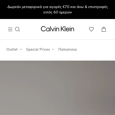
Δωρεάν μεταφορικά για αγορές €70 και άνω & επιστροφές
End of Season Sale: Αγαπημένα styles, στις τιμές που θες.
εντός 60 ημερών
Outlet
Special Prices
Παπούτσια