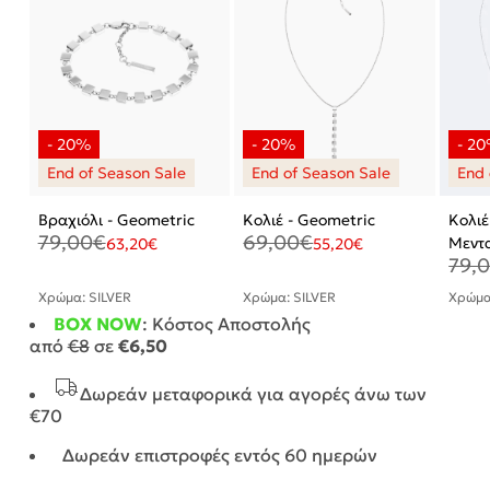
Βραχιόλι - Geometric
Κολιέ - Geometric
Κολι
79,00
€
69,00
€
Μεντ
63,20
€
55,20
€
79,
Χρώμα: SILVER
Χρώμα: SILVER
Χρώμα
BOX NOW
: Κόστος Αποστολής
από
€8
σε
€6,50
Δωρεάν μεταφορικά για αγορές άνω των
€70
Δωρεάν επιστροφές εντός 60 ημερών