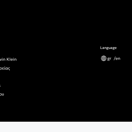
Language
gr
en
vin Klein
ρείας
s
ου
ς Κανονισμός Γενικής Ασφάλειας Προϊόντων