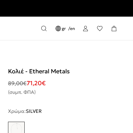
ερών
gr
en
Κολιέ - Etheral Metals
71,20
€
89,00
€
(συμπ. ΦΠΑ)
Χρώμα:
SILVER