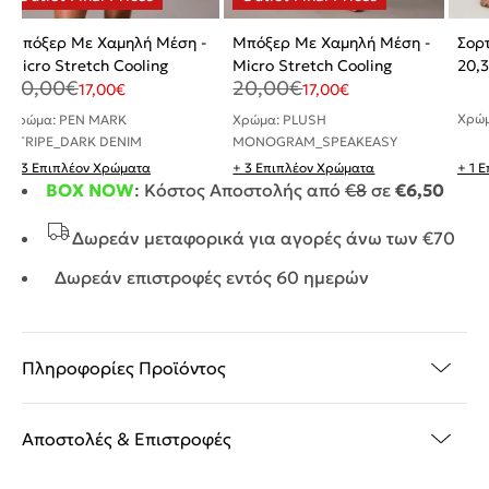
Μπόξερ Με Χαμηλή Μέση -
Μπόξερ Με Χαμηλή Μέση -
Σορτ
Micro Stretch Cooling
Micro Stretch Cooling
20,
20,00
€
20,00
€
17,00
€
17,00
€
Χρώ
Χρώμα: PEN MARK
Χρώμα: PLUSH
STRIPE_DARK DENIM
MONOGRAM_SPEAKEASY
+ 3 Επιπλέον Χρώματα
+ 3 Επιπλέον Χρώματα
+ 1 
BOX NOW
: Κόστος Αποστολής από
€8
σε
€6,50
Δωρεάν μεταφορικά για αγορές άνω των €70
Δωρεάν επιστροφές εντός 60 ημερών
Πληροφορίες Προϊόντος
Αποστολές & Επιστροφές