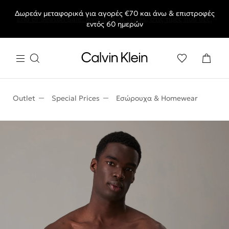
Δωρεάν μεταφορικά για αγορές €70 και άνω & επιστροφές
End of Season Sale: Αγαπημένα styles, στις τιμές που θες.
εντός 60 ημερών
Outlet
Special Prices
Εσώρουχα & Homewear