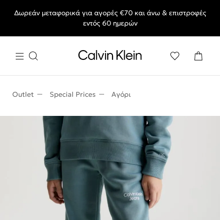
Δωρεάν μεταφορικά για αγορές €70 και άνω & επιστροφές
End of Season Sale: Αγαπημένα styles, στις τιμές που θες.
εντός 60 ημερών
Outlet
Special Prices
Αγόρι