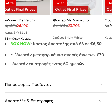
Σανδάλια Με Velcro
Φούτερ Με Λογότυπο
Φού
43,50
€
39,50
€
26,10
€
23,70
€
Από
Χρώμα: SKY BLUE
Χρώμα: Bright White
Χρώμ
+ 1 Επιπλέον Χρώμα
BOX NOW
: Κόστος Αποστολής από
€8
σε
€6,50
Δωρεάν μεταφορικά για αγορές άνω των €70
Δωρεάν επιστροφές εντός 60 ημερών
Πληροφορίες Προϊόντος
Αποστολές & Επιστροφές