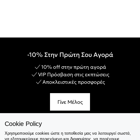
-10% Στην Πρώτη Σου Αγορά
10% off στην πρώτη αγορά
VIP Πρόσβαση στις εκπτώσεις
Αποκλειστικές προσφορές
Γίνε Μέλος
Cookie Policy
Χρησιμοποιούμε cookies ώστε η τοποθεσία μας να λειτουργεί σωστά,
Εξυπηρέτηση
να εξατομικεύουμε περιεχόμενο και διαφημίσεις, να παρέχουμε