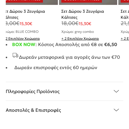
Σετ Δώρου 3 Ζευγάρια
Σετ Δώρου 3 Ζευγάρια
Σετ
Κάλτσες
Κάλτσες
Κάλ
18,00
€
18,00
€
21,
15,30
€
15,30
€
Χρώμα: BLUE COMBO
Χρώμα: grey combo
Χρώμ
+ 2 Επιπλέον Χρώματα
+ 2 Επιπλέον Χρώματα
+ 2 
BOX NOW
: Κόστος Αποστολής από
€8
σε
€6,50
Δωρεάν μεταφορικά για αγορές άνω των €70
Δωρεάν επιστροφές εντός 60 ημερών
Πληροφορίες Προϊόντος
Αποστολές & Επιστροφές