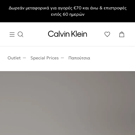
Δωρεάν μεταφορικά για αγορές €70 και άνω & επιστροφές
End of Season Sale: Αγαπημένα styles, στις τιμές που θες.
εντός 60 ημερών
Outlet
Special Prices
Παπούτσια