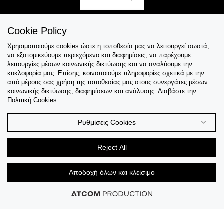
Cookie Policy
Χρησιμοποιούμε cookies ώστε η τοποθεσία μας να λειτουργεί σωστά,
Εξυπηρέτηση
να εξατομικεύουμε περιεχόμενο και διαφημίσεις, να παρέχουμε
λειτουργίες μέσων κοινωνικής δικτύωσης και να αναλύουμε την
Collections
κυκλοφορία μας. Επίσης, κοινοποιούμε πληροφορίες σχετικά με την
από μέρους σας χρήση της τοποθεσίας μας στους συνεργάτες μέσων
κοινωνικής δικτύωσης, διαφημίσεων και ανάλυσης. Διαβάστε την
Tips & Guides
Πολιτική Cookies
Σχετικά Με Εμάς
Ρυθμίσεις Cookies
Language
Reject All
Αποδοχή όλων και κλείσιμο
© 2026 CK STORES B.V All Rights Reserved.