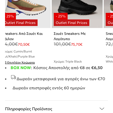
Sneakers Από Σουέτ Και
Σουέτ Sneakers Με
Sne
Νάιλον
Λογότυπο
Λογ
94,00
€
101,00
€
72,
Σου
70,50
€
75,70
€
Χρώμα: Cumin/Burnt
Out/Khaki/Purple Blue
Χρώμ
Χρώμα: Triple Black
Whit
+ 3 Επιπλέον Χρώματα
BOX NOW
: Κόστος Αποστολής από
€8
σε
€6,50
Δωρεάν μεταφορικά για αγορές άνω των €70
Δωρεάν επιστροφές εντός 60 ημερών
Πληροφορίες Προϊόντος