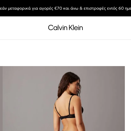
εάν μεταφορικά για αγορές €70 και άνω & επιστροφές εντός 60 ημ
End of Season Sale: Αγαπημένα styles, στις τιμές που θες.