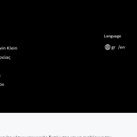
Language
gr
en
vin Klein
ρείας
s
ου
ς Κανονισμός Γενικής Ασφάλειας Προϊόντων