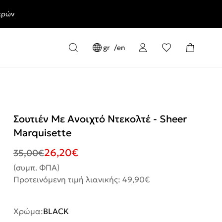
ερών
gr
en
Σουτιέν Με Ανοιχτό Ντεκολτέ - Sheer
Marquisette
26,20
€
35,00
€
(συμπ. ΦΠΑ)
Προτεινόμενη τιμή λιανικής: 49,90€
Χρώμα:
BLACK