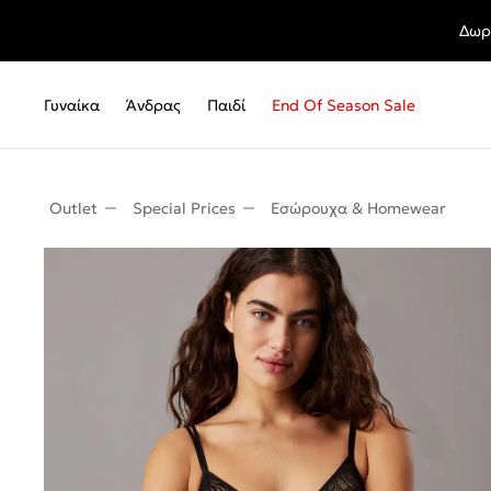
Δωρ
Γυναίκα
Άνδρας
Παιδί
End Of Season Sale
Outlet
Special Prices
Εσώρουχα & Homewear