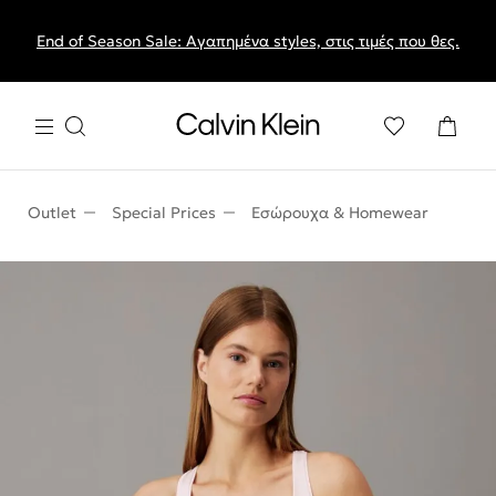
Δωρεάν μεταφορικά για αγορές €70 και άνω & επιστροφές
End of Season Sale: Αγαπημένα styles, στις τιμές που θες.
εντός 60 ημερών
Outlet
Special Prices
Εσώρουχα & Homewear