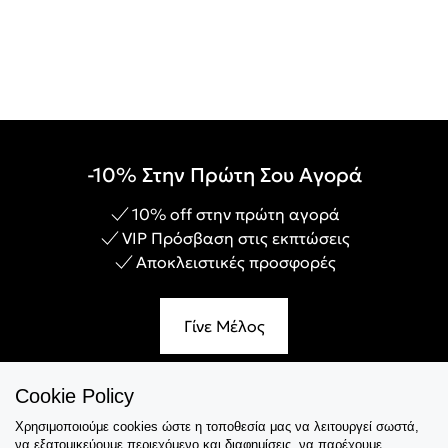
-10% Στην Πρώτη Σου Αγορά
10% off στην πρώτη αγορά
VIP Πρόσβαση στις εκπτώσεις
Αποκλειστικές προσφορές
Γίνε Μέλος
Cookie Policy
Χρησιμοποιούμε cookies ώστε η τοποθεσία μας να λειτουργεί σωστά,
Εξυπηρέτηση
να εξατομικεύουμε περιεχόμενο και διαφημίσεις, να παρέχουμε