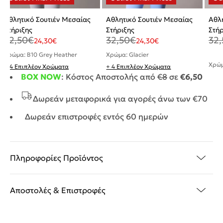
Αθλητικό Σουτιέν Μεσαίας
Αθλητικό Σουτιέν Μεσαίας
Αθλη
Στήριξης
Στήριξης
Στήρ
32,50
€
32,50
€
32,
24,30
€
24,30
€
Χρώμα: B10 Grey Heather
Χρώμα: Glacier
Χρώμ
+ 4 Επιπλέον Χρώματα
+ 4 Επιπλέον Χρώματα
BOX NOW
: Κόστος Αποστολής από
€8
σε
€6,50
Δωρεάν μεταφορικά για αγορές άνω των €70
Δωρεάν επιστροφές εντός 60 ημερών
Πληροφορίες Προϊόντος
Αποστολές & Επιστροφές