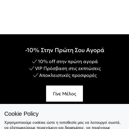
-10% Στην Πρώτη Σου Αγορά
10% off στην πρώτη αγορά
VIP Πρόσβαση στις εκπτώσεις
Αποκλειστικές προσφορές
Γίνε Μέλος
Cookie Policy
Χρησιμοποιούμε cookies ώστε η τοποθεσία μας να λειτουργεί σωστά,
Εξυπηρέτηση
να εξατομικεύουμε περιεχόμενο και διαφημίσεις, να παρέχουμε