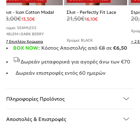
Σλιπ - Icon Cotton Modal
Σλιπ - Perfectly Fit Lace
Στρι
18,00
€
21,50
€
20
13,50
€
16,10
€
Χρώμα: SEAMLESS
Χρώμ
EMBLEM+DARK BERRY
Χρώμα: BLACK
+ 7 Επιπλέον Χρώματα
+ 2 
BOX NOW
: Κόστος Αποστολής από
€8
σε
€6,50
Δωρεάν μεταφορικά για αγορές άνω των €70
Δωρεάν επιστροφές εντός 60 ημερών
Πληροφορίες Προϊόντος
Αποστολές & Επιστροφές