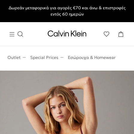
Δωρεάν μεταφορικά για αγορές €70 και άνω & επιστροφές
End of Season Sale: Αγαπημένα styles, στις τιμές που θες.
εντός 60 ημερών
Outlet
Special Prices
Εσώρουχα & Homewear