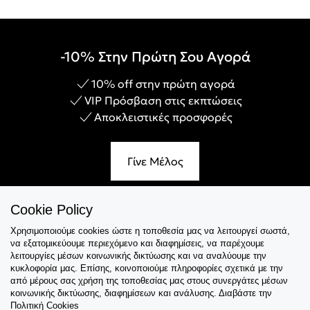
-10% Στην Πρώτη Σου Αγορά
10% off στην πρώτη αγορά
VIP Πρόσβαση στις εκπτώσεις
Αποκλειστικές προσφορές
Γίνε Μέλος
Cookie Policy
Χρησιμοποιούμε cookies ώστε η τοποθεσία μας να λειτουργεί σωστά,
Εξυπηρέτηση
να εξατομικεύουμε περιεχόμενο και διαφημίσεις, να παρέχουμε
λειτουργίες μέσων κοινωνικής δικτύωσης και να αναλύουμε την
Collections
κυκλοφορία μας. Επίσης, κοινοποιούμε πληροφορίες σχετικά με την
από μέρους σας χρήση της τοποθεσίας μας στους συνεργάτες μέσων
κοινωνικής δικτύωσης, διαφημίσεων και ανάλυσης. Διαβάστε την
Tips & Guides
Πολιτική Cookies