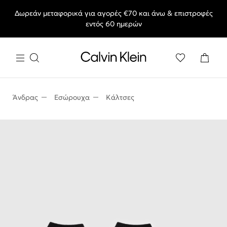
Δωρεάν μεταφορικά για αγορές €70 και άνω & επιστροφές
End of Season Sale: Αγαπημένα styles, στις τιμές που θες.
εντός 60 ημερών
Άνδρας
Εσώρουχα
Κάλτσες