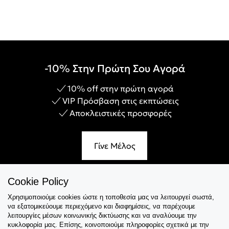
-10% Στην Πρώτη Σου Αγορά
10% off στην πρώτη αγορά
VIP Πρόσβαση στις εκπτώσεις
Αποκλειστικές προσφορές
Γίνε Μέλος
Cookie Policy
Χρησιμοποιούμε cookies ώστε η τοποθεσία μας να λειτουργεί σωστά,
Εξυπηρέτηση
να εξατομικεύουμε περιεχόμενο και διαφημίσεις, να παρέχουμε
λειτουργίες μέσων κοινωνικής δικτύωσης και να αναλύουμε την
Collections
κυκλοφορία μας. Επίσης, κοινοποιούμε πληροφορίες σχετικά με την