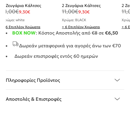
2 Ζευγάρια Κάλτσες
2 Ζευγάρια Κάλτσες
2 Ζ
11,00
€
11,00
€
11,
9,30
€
9,30
€
Χρώμα: white
Χρώμα: BLACK
Χρώμ
+ 6 Επιπλέον Χρώματα
+ 6 Επιπλέον Χρώματα
+ 6 
BOX NOW
: Κόστος Αποστολής από
€8
σε
€6,50
Δωρεάν μεταφορικά για αγορές άνω των €70
Δωρεάν επιστροφές εντός 60 ημερών
Πληροφορίες Προϊόντος
Αποστολές & Επιστροφές