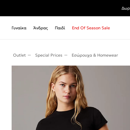
Δωρ
Γυναίκα
Άνδρας
Παιδί
End Of Season Sale
Outlet
Special Prices
Εσώρουχα & Homewear