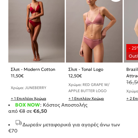
Σλιπ - Modern Cotton
Σλιπ - Tonal Logo
Brazi
11,50
€
12,50
€
Attra
16,5
Χρώμα: RED GRAPE W/
Χρώμα: JUNEBERRY
APPLE BUTTER LOGO
Χρώμα
+ 1 Επιπλέον Χρώμα
+ 1 Επιπλέον Χρώμα
+ 2 Ε
BOX NOW
: Κόστος Αποστολής
από
€8
σε
€6,50
Δωρεάν μεταφορικά για αγορές άνω των
€70