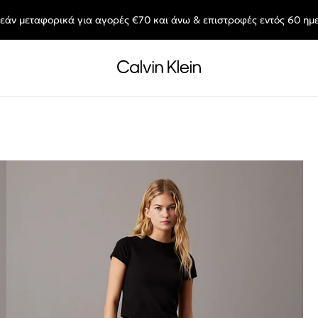
εάν μεταφορικά για αγορές €70 και άνω & επιστροφές εντός 60 ημ
End of Season Sale: Αγαπημένα styles, στις τιμές που θες.