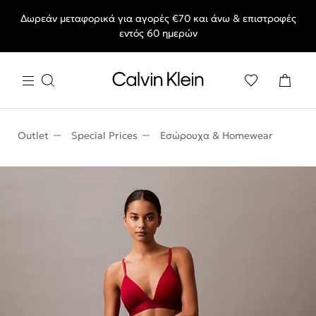
Δωρεάν μεταφορικά για αγορές €70 και άνω & επιστροφές
End of Season Sale: Αγαπημένα styles, στις τιμές που θες.
εντός 60 ημερών
Outlet
Special Prices
Εσώρουχα & Homewear