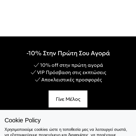
-10% Στην Πρώτη Σου Αγορά
10% off στην πρώτη αγορά
VIP Πρόσβαση στις εκπτώσεις
Αποκλειστικές προσφορές
Γίνε Μέλος
Cookie Policy
Χρησιμοποιούμε cookies ώστε η τοποθεσία μας να λειτουργεί σωστά,
Εξυπηρέτηση
να εξατομικεύουμε περιεχόμενο και διαφημίσεις, να παρέχουμε