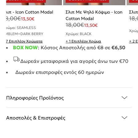
Σλιπ - Icon Cotton Modal
Σλιπ Με Ψηλό Κόψιμο - Icon
18,00
€
18,
Cotton Modal
13,50
€
18,00
€
13,50
€
Χρώμα: SEAMLESS
Χρώμ
EMBLEM+DARK BERRY
Χρώμα: BLACK
+ 7 Επιπλέον Χρώματα
+ 1 Επιπλέον Χρώμα
+ 2 
BOX NOW
: Κόστος Αποστολής από
€8
σε
€6,50
Δωρεάν μεταφορικά για αγορές άνω των €70
Δωρεάν επιστροφές εντός 60 ημερών
Πληροφορίες Προϊόντος
Αποστολές & Επιστροφές